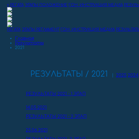
×
РЕГАТА
ЭТАПЫ
ПОЛОЖЕНИЕ
ГОН. ИНСТРУКЦИЯ
МЕДИА
РЕЗУЛЬ
РЕГАТА
ЭТАПЫ
РЕГЛАМЕНТ
ГОН. ИНСТРУКЦИЯ
МЕДИА
РЕЗУЛЬТАТ
Главная
Результаты
2021
РЕЗУЛЬТАТЫ / 2021
|
2025
2024
РЕЗУЛЬТАТЫ 2021 - 1 ЭТАП
14.05.2021
РЕЗУЛЬТАТЫ 2021 - 2 ЭТАП
25.06.2021