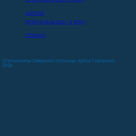
РЕЗУЛЬТАТЫ 2021- 3 ЭТАП
16.07.2021
РЕЗУЛЬТАТЫ 2021 – 4 ЭТАП
27.08.2021
Оптимисты Северной столицы. Кубок Газпрома
2026