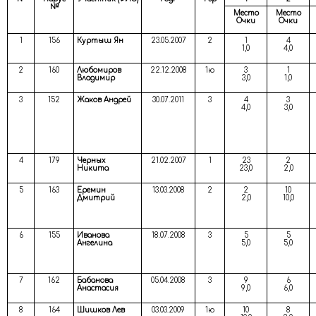
№
Место
Место
Очки
Очки
1
156
Куртыш Ян
23.05.2007
2
1
4
1,0
4,0
2
160
Любомиров
22.12.2008
1ю
3
1
Владимир
3,0
1,0
3
152
Жаков Андрей
30.07.2011
3
4
3
4,0
3,0
4
179
Черных
21.02.2007
1
23
2
Никита
23,0
2,0
5
163
Еремин
13.03.2008
2
2
10
Дмитрий
2,0
10,0
6
155
Иванова
18.07.2008
3
5
5
Ангелина
5,0
5,0
7
162
Бабанова
05.04.2008
3
9
6
Анастасия
9,0
6,0
8
164
Шишков Лев
03.03.2009
1ю
10
8