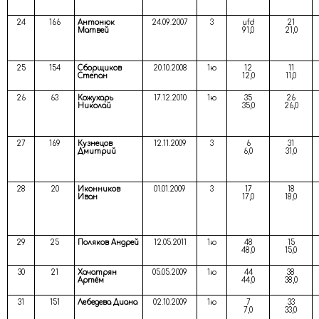
24
166
Антонюк
24.09.2007
3
ufd
21
Матвей
91,0
21,0
25
154
Сборщиков
20.10.2008
1ю
12
11
Степан
12,0
11,0
26
63
Кожухарь
17.12.2010
1ю
35
26
Николай
35,0
26,0
27
169
Кузнецов
12.11.2009
3
6
31
Дмитрий
6,0
31,0
28
20
Иконников
01.01.2009
3
17
18
Иван
17,0
18,0
29
25
Поляков Андрей
12.05.2011
1ю
48
15
48,0
15,0
30
21
Хачатрян
05.05.2009
1ю
44
38
Артём
44,0
38,0
31
151
Лебедева Диана
02.10.2009
1ю
7
33
7,0
33,0