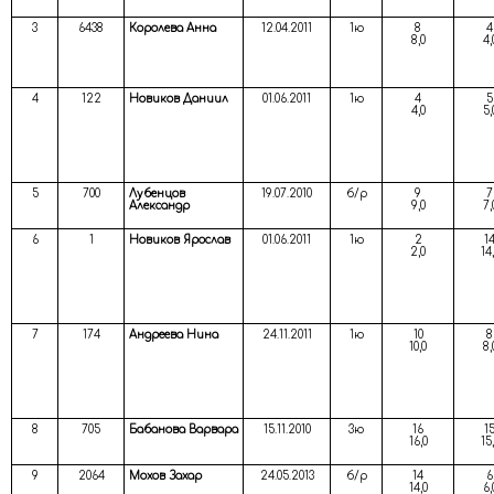
3
6438
Королева Анна
12.04.2011
1ю
8
4
8,0
4,
4
122
Новиков Даниил
01.06.2011
1ю
4
5
4,0
5,
5
700
Лубенцов
19.07.2010
б/р
9
7
Александр
9,0
7,
6
1
Новиков Ярослав
01.06.2011
1ю
2
1
2,0
14
7
174
Андреева Нина
24.11.2011
1ю
10
8
10,0
8,
8
705
Бабанова Варвара
15.11.2010
3ю
16
1
16,0
15
9
2064
Мохов Захар
24.05.2013
б/р
14
6
14,0
6,