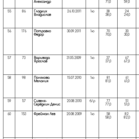
Александр
71,0
59,0
55
86
Гладких
26.10.2011
1ю
38
24
Владислав
38,0
24,0
56
176
Потравко
30.09.2011
1ю
70
30
Федор
70,0
30,0
57
73
Варивода
31.05.2009
1ю
37
67
Ярослав
37,0
67,0
58
98
Полякова
15.07.2010
1ю
81
61
Мелания
81,0
61,0
59
57
Сивеня-
20.08.2010
б/р
77
51
Серёдкин Денис
77,0
51,0
60
153
Фрейман Лев
20.08.2009
1ю
58
82
58,0
82,0