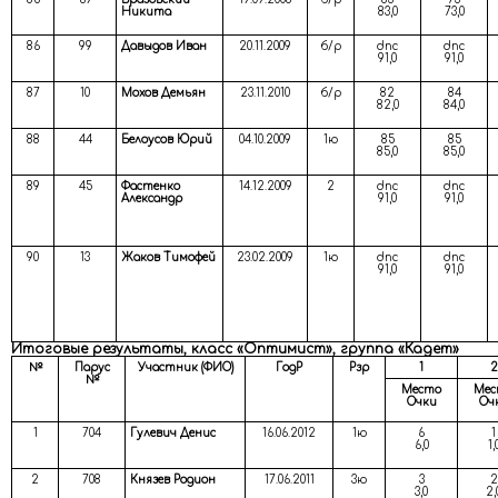
Никита
83,0
73,0
86
99
Давыдов Иван
20.11.2009
б/р
dnc
dnc
91,0
91,0
87
10
Мохов Демьян
23.11.2010
б/р
82
84
82,0
84,0
88
44
Белоусов Юрий
04.10.2009
1ю
85
85
85,0
85,0
89
45
Фастенко
14.12.2009
2
dnc
dnc
Александр
91,0
91,0
90
13
Жаков Тимофей
23.02.2009
1ю
dnc
dnc
91,0
91,0
Итоговые результаты, класс «Оптимист», группа «Кадет»
№
Парус
Участник (ФИО)
ГодР
Рзр
1
2
№
Место
Мес
Очки
Оч
1
704
Гулевич Денис
16.06.2012
1ю
6
1
6,0
1,
2
708
Князев Родион
17.06.2011
3ю
3
2
3,0
2,