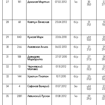
27
181
Докалов Мартин
07.02.2012
1ю
30
2
30,0
27
28
68
Ковтун Вячеслав
25.04.2012
б/р
31
1
31,0
10,
29
843
Куксов Марк
23.06.2010
б/р
ufd
2
53,0
20
30
266
Лазовская Алиса
06.02.2013
б/р
21
2
21,0
29
31
108
Давыдова
27.07.2010
б/р
27
2
Маргарита
27,0
28
32
13
Чернявский
01.10.2012
б/р
32
3
Матвей
32,0
37
33
144
Урюпин Платон
10.11.2010
б/р
25
uf
25,0
53
34
4
Сафонов Валерий
01.07.2012
3ю
ufd
2
53,0
23
35
2081
Левинский Руслан
01.08.2012
1ю
29
3
29,0
32