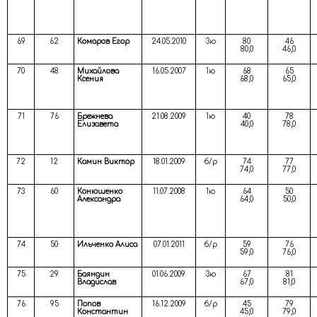
69
62
Комаров Егор
24.05.2010
3ю
80
46
80,0
46,0
70
48
Михайлова
16.05.2007
1ю
68
65
Ксения
68,0
65,0
71
76
Брежнева
21.08.2009
1ю
40
78
Елизавета
40,0
78,0
72
12
Камин Виктор
18.01.2009
б/р
74
77
74,0
77,0
73
60
Конюшенко
11.07.2008
1ю
64
50
Александра
64,0
50,0
74
50
Ильченко Алиса
07.01.2011
б/р
59
76
59,0
76,0
75
29
Баяндин
01.06.2009
3ю
67
81
Владислав
67,0
81,0
76
95
Попов
16.12.2009
б/р
45
79
Константин
45,0
79,0