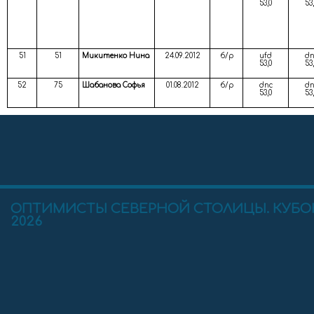
53,0
53
51
51
Микитенко Нина
24.09.2012
б/р
ufd
dn
53,0
53
52
75
Шабанова Софья
01.08.2012
б/р
dnc
dn
53,0
53
ОПТИМИСТЫ СЕВЕРНОЙ СТОЛИЦЫ. КУБО
2026