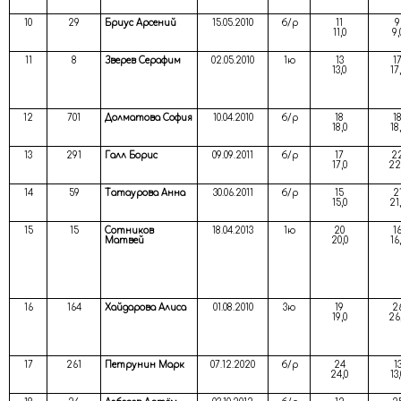
10
29
Бриус Арсений
15.05.2010
б/р
11
9
11,0
9,
11
8
Зверев Серафим
02.05.2010
1ю
13
1
13,0
17
12
701
Долматова София
10.04.2010
б/р
18
1
18,0
18
13
291
Галл Борис
09.09.2011
б/р
17
2
17,0
22
14
59
Татаурова Анна
30.06.2011
б/р
15
2
15,0
21
15
15
Сотников
18.04.2013
1ю
20
1
Матвей
20,0
16
16
164
Хайдарова Алиса
01.08.2010
3ю
19
2
19,0
26
17
261
Петрунин Марк
07.12.2020
б/р
24
1
24,0
13,