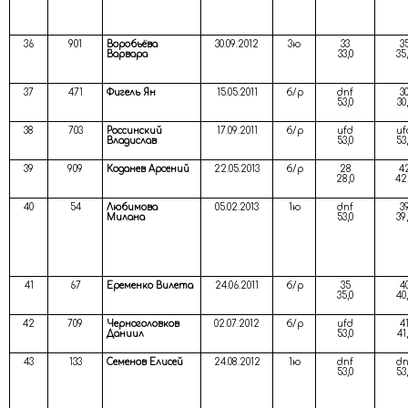
36
901
Воробьёва
30.09.2012
3ю
33
3
Варвара
33,0
35
37
471
Фигель Ян
15.05.2011
б/р
dnf
3
53,0
30
38
703
Россинский
17.09.2011
б/р
ufd
uf
Владислав
53,0
53
39
909
Коданев Арсений
22.05.2013
б/р
28
4
28,0
42
40
54
Любимова
05.02.2013
1ю
dnf
3
Милана
53,0
39
41
67
Еременко Вилета
24.06.2011
б/р
35
4
35,0
40
42
709
Черноголовков
02.07.2012
б/р
ufd
4
Даниил
53,0
41
43
133
Семенов Елисей
24.08.2012
1ю
dnf
dn
53,0
53