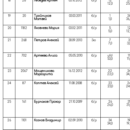
18
26
Лебедев Артём
03.10.2012
б/р
12
2
12,0
25
19
20
Тройников
03.03.2011
б/р
1
3
Матвей
1,0
36
20
1182
Яковлева Мария
03.02.2011
б/р
5
1
5,0
12
21
268
Петров Алексей
30.09.2013
3ю
7
3
7,0
3,
22
702
Артеева Алиса
05.05.2010
б/р
ufd
11
53,0
11,
23
2067
Мощеникова
16.12.2012
б/р
22
3
Маргарита
22,0
34
24
87
Коптев Алексей
11.08.2008
б/р
23
2
23,0
24
25
161
Бурлаков Прохор
21.10.2009
б/р
26
3
26,0
31,
26
1101
Козлов Владимир
02.09.2010
б/р
34
1
34,0
19