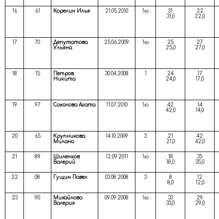
16
61
Корелин Илья
21.05.2010
1ю
31
22
31,0
22,0
17
70
Депутатова
25.06.2009
1ю
25
27
Ульяна
25,0
27,0
18
15
Петров
30.04.2008
1
24
17
Никита
24,0
17,0
19
97
Соколова Агата
11.07.2010
1ю
42
14
42,0
14,0
20
65
Крупникова
14.10.2009
3
21
42
Милана
21,0
42,0
21
89
Шиленков
12.09.2011
1ю
18
35
Валерий
18,0
35,0
22
08
Гущин Павел
03.08.2008
3
8
12
8,0
12,0
23
90
Михайлова
09.09.2008
1ю
33
29
Валерия
33,0
29,0