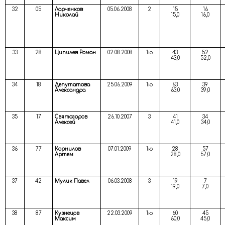
32
05
Ларченков
05.06.2008
2
15
16
Николай
15,0
16,0
33
28
Ципилев Роман
02.08.2008
1ю
43
52
43,0
52,0
34
18
Депутатова
25.06.2009
1ю
63
39
Александра
63,0
39,0
35
17
Святогоров
26.10.2007
3
41
34
Алексей
41,0
34,0
36
77
Корнилов
07.01.2009
1ю
28
57
Артем
28,0
57,0
37
42
Мулик Павел
06.03.2008
3
19
7
19,0
7,0
38
87
Кузнецов
22.03.2009
1ю
60
45
Максим
60,0
45,0