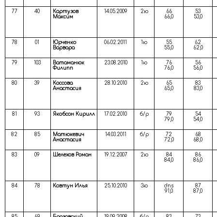
77
40
Картузов
14.05.2009
2ю
66
53
Максим
66,0
53,0
78
01
Юрченко
06.02.2011
1ю
55
62
Варвара
55,0
62,0
79
103
Ватаманюк
23.08.2010
1ю
76
56
Филипп
76,0
56,0
80
39
Коссова
28.10.2010
2ю
65
83
Анастасия
65,0
83,0
81
93
Якобсон Кирилл
17.02.2010
б/р
79
54
79,0
54,0
82
85
Матюкевич
14.03.2011
б/р
72
68
Анастасия
72,0
68,0
83
09
Шелехов Роман
19.12.2007
2ю
84
86
84,0
86,0
84
78
Ковтун Илья
25.10.2010
3ю
dns
87
91,0
87,0
85
69
Бразовский
19.09.2008
б/р
83
73