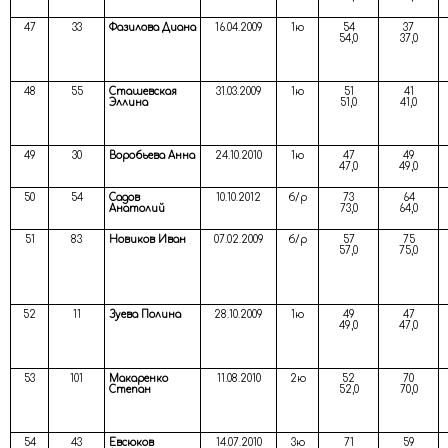
47
33
Фазилова Диана
16.04.2009
1ю
54
37
54,0
37,0
48
55
Сташевская
31.03.2009
1ю
51
41
Эллина
51,0
41,0
49
30
Воробьева Анна
24.10.2010
1ю
47
49
47,0
49,0
50
54
Садов
10.10.2012
б/р
73
64
Анатолий
73,0
64,0
51
83
Новиков Иван
07.02.2009
б/р
57
75
57,0
75,0
52
11
Зуева Полина
28.10.2009
1ю
49
47
49,0
47,0
53
101
Макаренко
11.08.2010
2ю
52
70
Степан
52,0
70,0
54
43
Евсюков
14.07.2010
3ю
71
59