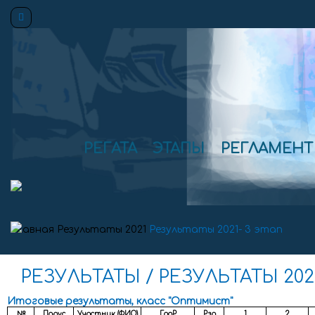
РЕГАТА
ЭТАПЫ
ПОЛОЖЕНИЕ
ГОН.
ИНСТРУКЦИЯ
МЕДИА
РЕЗУЛЬТАТЫ
РЕГАТА
ЭТАПЫ
РЕГЛАМЕНТ
Главная
Результаты
2021
Результаты 2021- 3 этап
РЕЗУЛЬТАТЫ / РЕЗУЛЬТАТЫ 2021
Итоговые результаты, класс "Оптимист"
№
Парус
Участник (ФИО)
ГодР
Рзр
1
2