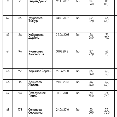
61
71
Зверев Денис
23.10.2007
1ю
34
80
34,0
80,0
62
36
Журавлев
04.03.2009
1ю
62
66
Тимур
62,0
66,0
63
26
Хайдарова
22.06.2008
1ю
56
71
Дарина
56,0
71,0
64
96
Кузнецова
30.03.2012
1ю
27
63
Анастасия
27,0
63,0
65
92
Карымов Сергей
20.06.2010
1ю
36
60
36,0
60,0
66
16
Денисова
21.08.2010
1ю
46
69
Любовь
46,0
69,0
67
94
Петруленас
17.01.2011
1ю
78
74
Павел
78,0
74,0
68
178
Семенова
24.06.2010
1ю
50
72
Серафима
50,0
72,0