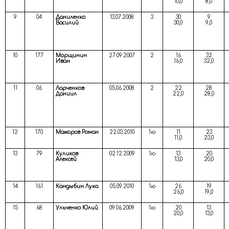
10,0
8,0
9
04
Даниленко
13.07.2008
3
30
9
Василий
30,0
9,0
10
177
Морщинин
27.09.2007
2
16
32
Иван
16,0
32,0
11
06
Ларченков
05.06.2008
2
22
28
Даниил
22,0
28,0
12
170
Мажоров Роман
22.03.2010
1ю
11
23
11,0
23,0
13
79
Куликов
02.12.2009
1ю
13
20
Алексей
13,0
20,0
14
161
Кандыбин Лука
05.09.2010
1ю
26
19
26,0
19,0
15
68
Ульченко Юлий
09.06.2009
1ю
20
13
20,0
13,0