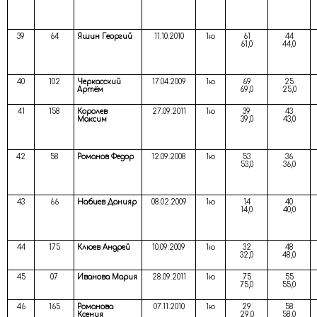
39
64
Яшин Георгий
11.10.2010
1ю
61
44
61,0
44,0
40
102
Черкасский
17.04.2009
1ю
69
25
Артём
69,0
25,0
41
158
Королев
27.09.2011
1ю
39
43
Максим
39,0
43,0
42
58
Романов Федор
12.09.2008
1ю
53
36
53,0
36,0
43
66
Набиев Данияр
08.02.2009
1ю
14
40
14,0
40,0
44
175
Клюев Андрей
10.09.2009
1ю
32
48
32,0
48,0
45
07
Иванова Мария
28.09.2011
1ю
75
55
75,0
55,0
46
165
Романова
07.11.2010
1ю
29
58
Ксения
29,0
58,0