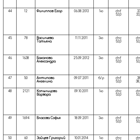
44
12
Филиппов Егор
06.08.2013
1ю
dnf
3
53,0
33
45
78
Васильева
11.11.2011
3ю
dnc
dn
Татьяна
53,0
53
46
1638
Баканова
25.09.2012
3ю
dnf
dn
Александра
53,0
53
47
50
Антипова
09.07.2011
б/р
dnf
3
Ангелина
53,0
38
48
2121
Копыльцова
09.10.2011
1ю
dnc
dn
Варвара
53,0
53
49
1694
Власова Софья
18.09.2011
3ю
dnf
dn
53,0
53
50
60
Зайцев Григорий
10.01.2014
1ю
dnc
dn