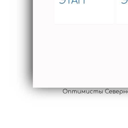
ЭТАП
Э
14.10.2017
14
Оптимисты Северно