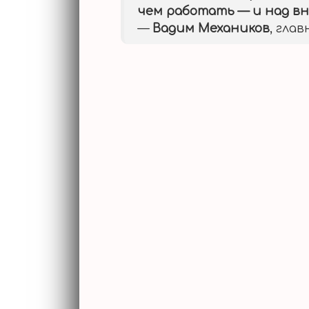
чем работать — и над в
—
Вадим Механиков
, гла