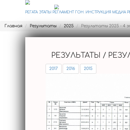
РЕГАТА
ЭТАПЫ
РЕГЛАМЕНТ
ГОН. ИНСТРУКЦИЯ
МЕДИА
Р
Главная
Результаты
2025
Результаты 2025 - 4 
РЕЗУЛЬТАТЫ / РЕЗУЛ
2017
2016
2015