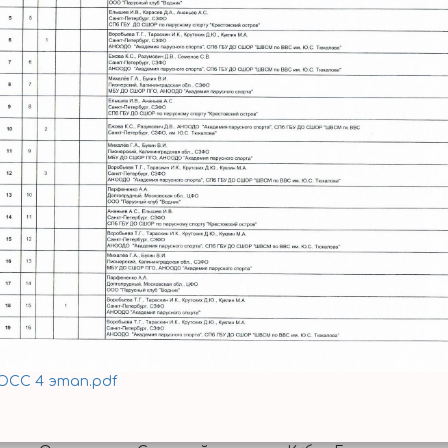
ОСС 4 этап.pdf