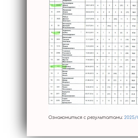
Ознакомиться с результатами:
2025/